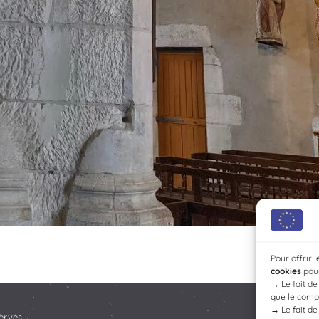
Pour offrir 
cookies
pour
→
Le fait d
que le compo
→
Le fait d
ervés.