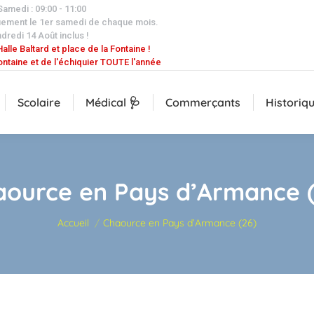
 Samedi : 09:00 - 11:00
uement le 1er samedi de chaque mois.
dredi 14 Août inclus !
alle Baltard et place de la Fontaine !
ontaine et de l'échiquier TOUTE l'année
Scolaire
Médical 🩺
Commerçants
Historiq
aource en Pays d’Armance (
Vous êtes ici :
Accueil
Chaource en Pays d’Armance (26)