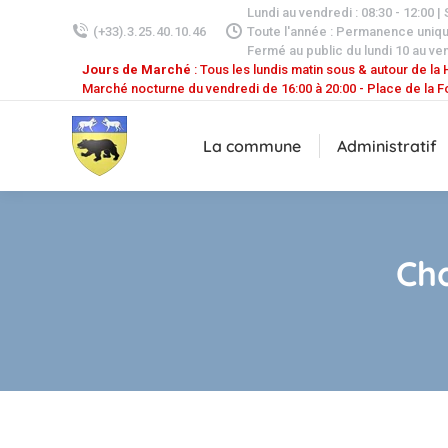
Lundi au vendredi : 08:30 - 12:00 |
(+33).3.25.40.10.46
Toute l'année : Permanence uniq
Fermé au public du lundi 10 au ven
Jours de Marché
: Tous les lundis matin sous & autour de la H
Marché nocturne du vendredi de 16:00 à 20:00 - Place de la F
La commune
Administratif
Ch