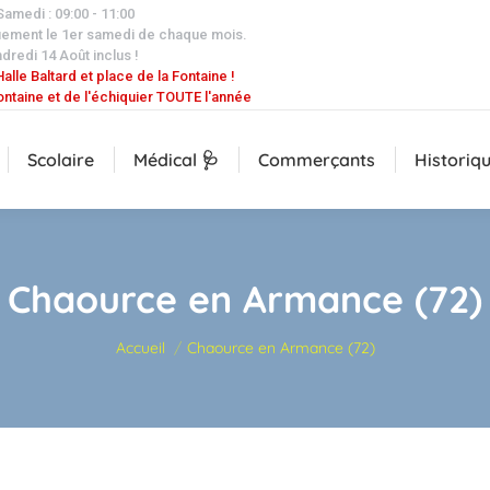
 Samedi : 09:00 - 11:00
uement le 1er samedi de chaque mois.
dredi 14 Août inclus !
alle Baltard et place de la Fontaine !
ontaine et de l'échiquier TOUTE l'année
Scolaire
Médical 🩺
Commerçants
Historiq
Chaource en Armance (72)
Vous êtes ici :
Accueil
Chaource en Armance (72)