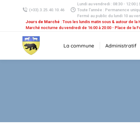
Lundi au vendredi : 08:30 - 12:00 |
(+33).3.25.40.10.46
Toute l'année : Permanence uniq
Fermé au public du lundi 10 au ven
Jours de Marché
: Tous les lundis matin sous & autour de la H
Marché nocturne du vendredi de 16:00 à 20:00 - Place de la F
La commune
Administratif