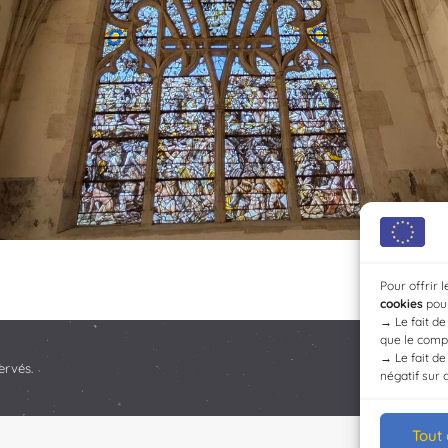
Pour offrir 
cookies
pour
→
Le fait d
que le compo
→
Le fait d
ervés.
négatif sur 
Tout