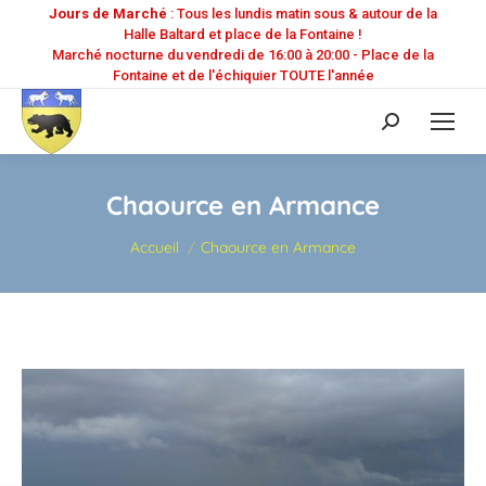
Jours de Marché
: Tous les lundis matin sous & autour de la
Halle Baltard et place de la Fontaine !
Marché nocturne du vendredi de 16:00 à 20:00 - Place de la
Fontaine et de l'échiquier TOUTE l'année
Recherche
:
Chaource en Armance
Vous êtes ici :
Accueil
Chaource en Armance