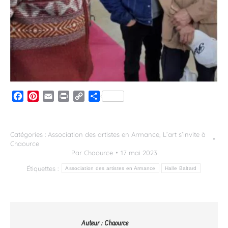
Facebook
Pinterest
Email
Print
Copy
Partager
Link
Catégories :
Association des artistes en Armance
,
L’art s’invite à
Chaource
Par
Chaource
17 mai 2023
Étiquettes :
Association des artistes en Armance
Halle Baltard
Auteur :
Chaource