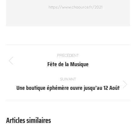
https://www.chaource.fr/2021
Navigation
PRÉCÉDENT
article
Fête de la Musique
Article
précédent
:
SUIVANT
Une boutique éphémère ouvre jusqu’au 12 Août
Article
suivant
:
Articles similaires