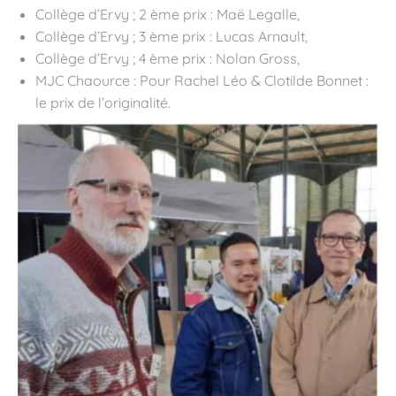
Collège d’Ervy ; 2 ème prix : Maë Legalle,
Collège d’Ervy ; 3 ème prix : Lucas Arnault,
Collège d’Ervy ; 4 ème prix : Nolan Gross,
MJC Chaource : Pour Rachel Léo & Clotilde Bonnet :
le prix de l’originalité.