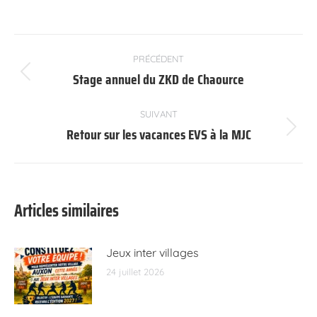
Navigation
PRÉCÉDENT
article
Stage annuel du ZKD de Chaource
Article
précédent
:
SUIVANT
Retour sur les vacances EVS à la MJC
Article
suivant
:
Articles similaires
Jeux inter villages
24 juillet 2026