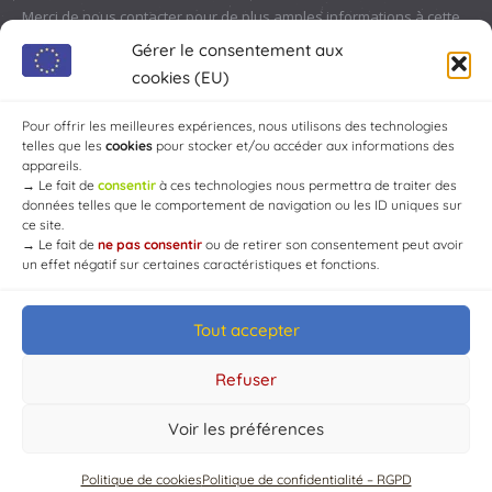
Merci de nous contacter pour de plus amples informations à cette
adresse :
contact@chaource.fr
ou au 03.25.40.10.46
Gérer le consentement aux
cookies (EU)
Pour offrir les meilleures expériences, nous utilisons des technologies
telles que les
cookies
pour stocker et/ou accéder aux informations des
appareils.
→
Le fait de
consentir
à ces technologies nous permettra de traiter des
données telles que le comportement de navigation ou les ID uniques sur
ce site.
→
Le fait de
ne pas consentir
ou de retirer son consentement peut avoir
un effet négatif sur certaines caractéristiques et fonctions.
Tout accepter
© Mairie de Chaource [2004-2024] | Tous droits réservés.
Developed by
WEB3-DESIGN
Refuser
Voir les préférences
Politique de cookies
Politique de confidentialité – RGPD