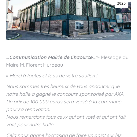
2025
…Communication Mairie de Chaource…*
– Message du
Maire M. Florent Hurpeau
«
Merci à toutes et tous de votre soutien !
Nous sommes très heureux de vous annoncer que
notre halle a gagné le concours sponsorisé par AXA.
Un prix de 100 000 euros sera versé à la commune
pour sa rénovation.
Nous remercions tous ceux qui ont voté et qui ont fait
voté pour notre halle.
Cela nous donne l’occasion de faire un point sur les