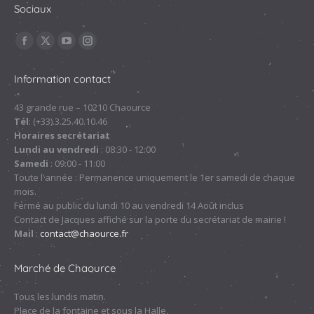
Sociaux
Trouvez nous sur :
La
La
La
La
page
page
page
page
Information contact
Facebook
X
YouTube
Instagram
s'ouvre
s'ouvre
s'ouvre
s'ouvre
43 grande rue – 10210 Chaource
Tél
: (+33).3.25.40.10.46
dans
dans
dans
dans
Horaires secrétariat
une
une
une
une
Lundi au vendredi
: 08:30 - 12:00
nouvelle
nouvelle
nouvelle
nouvelle
Samedi
: 09:00 - 11:00
fenêtre
fenêtre
fenêtre
fenêtre
Toute l'année : Permanence uniquement le 1er samedi de chaque
mois.
Fermé au public du lundi 10 au vendredi 14 Août inclus
Contact de Jacques affiché sur la porte du secrétariat de mairie !
Mail
:
contact@chaource.fr
Marché de Chaource
Tous les lundis matin.
Place de la fontaine et sous la Halle.