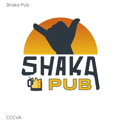
Shaka Pub
CCCVA