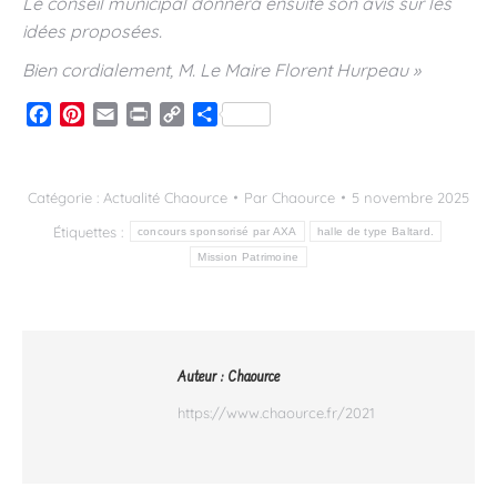
Le conseil municipal donnera ensuite son avis sur les
idées proposées.
Bien cordialement, M. Le Maire Florent Hurpeau »
Facebook
Pinterest
Email
Print
Copy
Partager
Link
Catégorie :
Actualité Chaource
Par
Chaource
5 novembre 2025
Étiquettes :
concours sponsorisé par AXA
halle de type Baltard.
Mission Patrimoine
Auteur :
Chaource
https://www.chaource.fr/2021