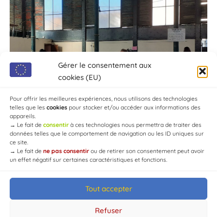
Gérer le consentement aux
cookies (EU)
Pour offrir les meilleures expériences, nous utilisons des technologies
telles que les
cookies
pour stocker et/ou accéder aux informations des
appareils.
→
Le fait de
consentir
à ces technologies nous permettra de traiter des
données telles que le comportement de navigation ou les ID uniques sur
ce site.
→
Le fait de
ne pas consentir
ou de retirer son consentement peut avoir
un effet négatif sur certaines caractéristiques et fonctions.
Tout accepter
© Mairie de Chaource [2004-2024] | Tous droits réservés.
Developed by
WEB3-DESIGN
Refuser