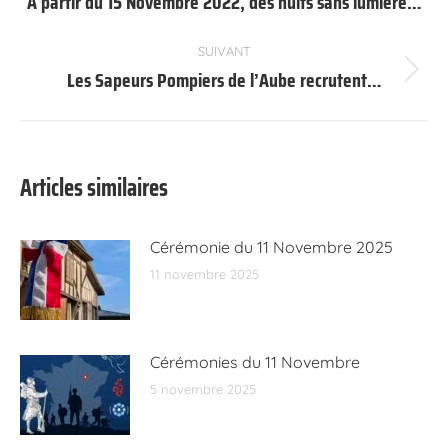
article
À partir du 15 Novembre 2022, des nuits sans lumière…
Article
précédent
:
SUIVANT
Les Sapeurs Pompiers de l’Aube recrutent…
Article
suivant
:
Articles similaires
Cérémonie du 11 Novembre 2025
11 novembre 2025
Cérémonies du 11 Novembre
5 novembre 2025