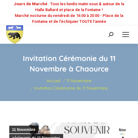
Jours de Marché
: Tous les lundis matin sous & autour de la
Halle Baltard et place de la Fontaine !
Marché nocturne du vendredi de 16:00 à 20:00 - Place de la
Fontaine et de l'échiquier TOUTE l'année
Recherche
:
Invitation Cérémonie du 11
Novembre à Chaource
Vous êtes ici :
Accueil
11 Novembre
Invitation Cérémonie du 11 Novembre…
11 Novembre
Nov