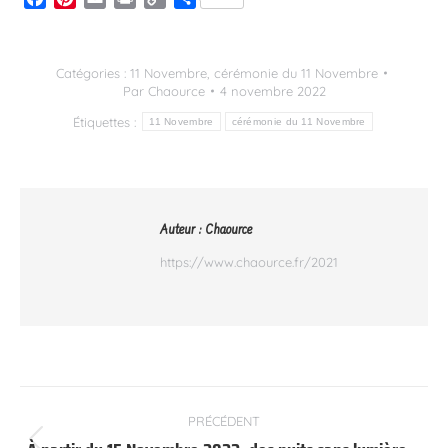
Link
Catégories :
11 Novembre
,
cérémonie du 11 Novembre
Par
Chaource
4 novembre 2022
Étiquettes :
11 Novembre
cérémonie du 11 Novembre
Auteur :
Chaource
https://www.chaource.fr/2021
Navigation
PRÉCÉDENT