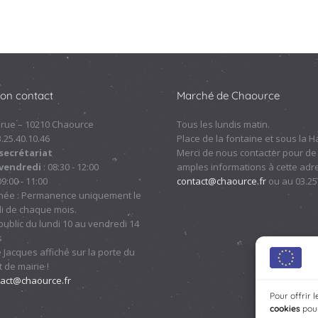
ion contact
Marché de Chaource
 rue – 10210 Chaource
Tous les lundis matin.
.3.25.40.10.46
Place de la fontaine et sous la Ha
secrétariat
Merci de nous contacter pour de
 vendredi
: 08:30 - 12:00
amples informations à cette adre
09:00 - 11:00
contact@chaource.fr
ou au 03.25
nnée : Permanence uniquement le
i de chaque mois.
ublic du lundi 10 au vendredi 14
s
 Jacques affiché sur la porte du
 de mairie !
tact@chaource.fr
Pour offrir 
cookies
pour