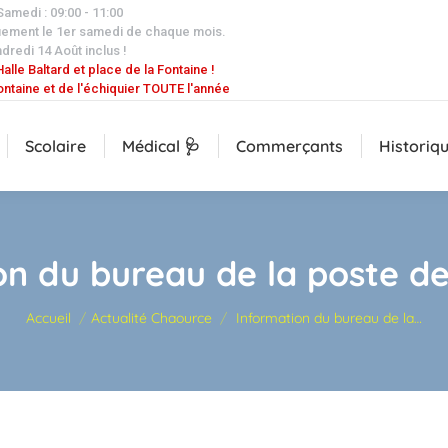
 Samedi : 09:00 - 11:00
uement le 1er samedi de chaque mois.
dredi 14 Août inclus !
alle Baltard et place de la Fontaine !
ontaine et de l'échiquier TOUTE l'année
Scolaire
Médical 🩺
Commerçants
Historiq
on du bureau de la poste d
Vous êtes ici :
Accueil
Actualité Chaource
Information du bureau de la…