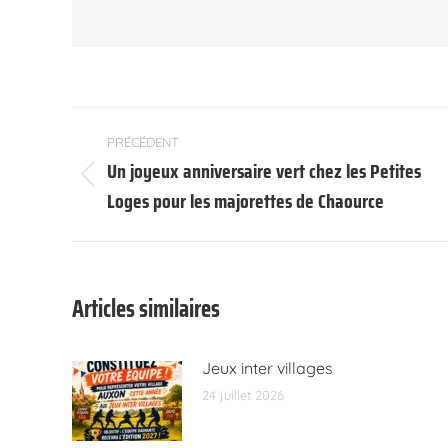
Navigation
PRÉCÉDENT
article
Un joyeux anniversaire vert chez les Petites
Article
Loges pour les majorettes de Chaource
précédent
:
Articles similaires
Jeux inter villages
24 juillet 2026