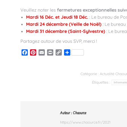
Veuillez noter les
fermetures exceptionnelles sui
Mardi 16 Déc. et Jeudi 18 Déc.
: Le bureau de Pos
Mardi 24 décembre (Veille de Noël)
: Le bureau 
Mardi 31 décembre (Saint-Sylvestre)
: Le burea
Partagez autour de vous SVP, merci !
Facebook
Pinterest
Email
Print
Copy
Partager
Link
Catégorie :
Actualité Chaou
Étiquettes :
Informati
Auteur :
Chaource
https://www.chaource.fr/2021