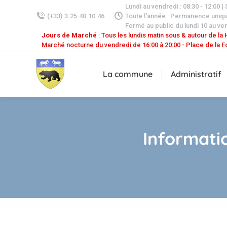
Lundi au vendredi : 08:30 - 12:00 |
(+33).3.25.40.10.46
Toute l'année : Permanence uniq
Fermé au public du lundi 10 au ven
Jours de Marché
: Tous les lundis matin sous & autour de la H
Marché nocturne du vendredi de 16:00 à 20:00 - Place de la F
La commune
Administratif
Informati