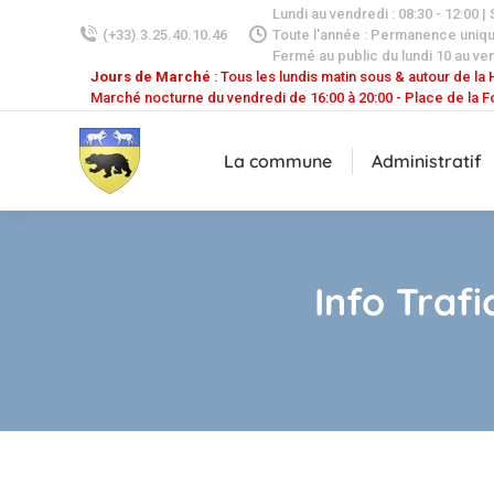
Lundi au vendredi : 08:30 - 12:00 |
(+33).3.25.40.10.46
Toute l'année : Permanence uniq
Fermé au public du lundi 10 au ven
Jours de Marché
: Tous les lundis matin sous & autour de la H
Marché nocturne du vendredi de 16:00 à 20:00 - Place de la F
La commune
Administratif
Info Traf