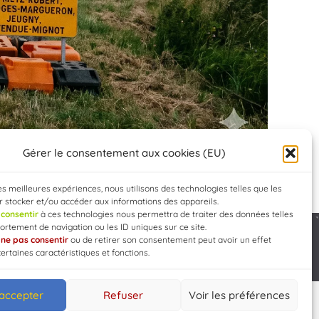
Gérer le consentement aux cookies (EU)
les meilleures expériences, nous utilisons des technologies telles que les
 stocker et/ou accéder aux informations des appareils.
e
consentir
à ces technologies nous permettra de traiter des données telles
rtement de navigation ou les ID uniques sur ce site.
e
ne pas consentir
ou de retirer son consentement peut avoir un effet
Developed by
WEB3-DESIGN
certaines caractéristiques et fonctions.
 accepter
Refuser
Voir les préférences