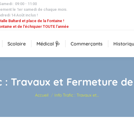
 Samedi : 09:00 - 11:00
uement le 1er samedi de chaque mois.
dredi 14 Août inclus !
alle Baltard et place de la Fontaine !
ontaine et de l'échiquier TOUTE l'année
Scolaire
Médical 🩺
Commerçants
Historiq
ic : Travaux et Fermeture de
Vous êtes ici :
Accueil
Info Trafic : Travaux et…