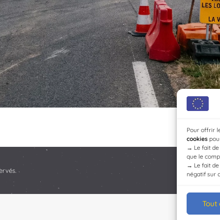
Pour offrir 
cookies
pour
→
Le fait d
que le compo
→
Le fait d
ervés.
négatif sur 
Tout