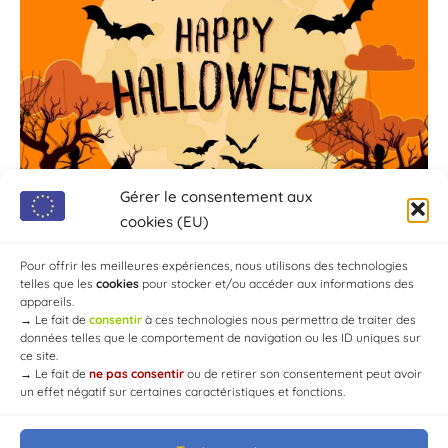
Gérer le consentement aux
cookies (EU)
Pour offrir les meilleures expériences, nous utilisons des technologies
telles que les
cookies
pour stocker et/ou accéder aux informations des
appareils.
→
Le fait de
consentir
à ces technologies nous permettra de traiter des
données telles que le comportement de navigation ou les ID uniques sur
ce site.
→
Le fait de
ne pas consentir
ou de retirer son consentement peut avoir
un effet négatif sur certaines caractéristiques et fonctions.