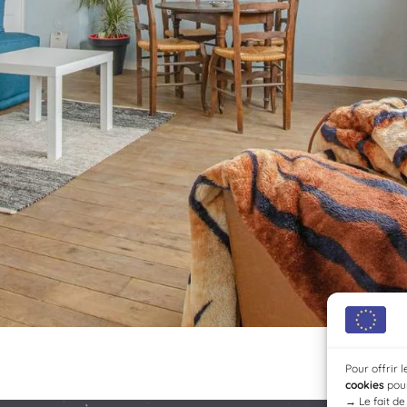
Pour offrir 
cookies
pour
→
Le fait d