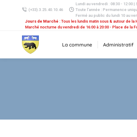
Lundi au vendredi : 08:30 - 12:00 |
(+33).3.25.40.10.46
Toute l'année : Permanence uniq
Fermé au public du lundi 10 au ven
Jours de Marché
: Tous les lundis matin sous & autour de la H
Marché nocturne du vendredi de 16:00 à 20:00 - Place de la F
La commune
Administratif