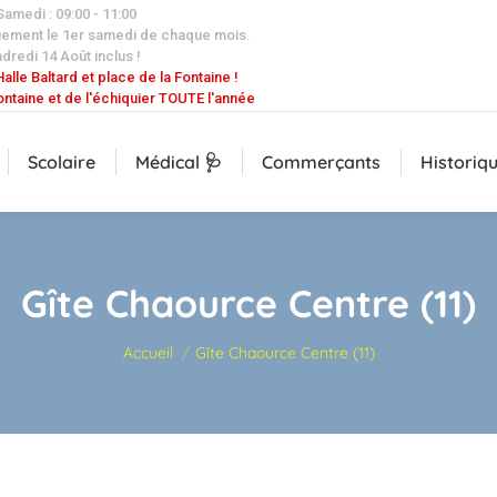
 Samedi : 09:00 - 11:00
uement le 1er samedi de chaque mois.
dredi 14 Août inclus !
alle Baltard et place de la Fontaine !
ontaine et de l'échiquier TOUTE l'année
Scolaire
Médical 🩺
Commerçants
Historiq
Gîte Chaource Centre (11)
Vous êtes ici :
Accueil
Gîte Chaource Centre (11)