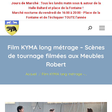
Jours de Marché
: Tous les lundis matin sous & autour de la
Halle Baltard et place de la Fontaine !
Marché nocturne du vendredi de 16:00 à 20:00 - Place de la
Fontaine et de l'échiquier TOUTE l'année
Recherche
:
Film KYMA long métrage – Scènes
de tournage filmées aux Meubles
Robert
Vous êtes ici :
Accueil
Film KYMA long métrage –…