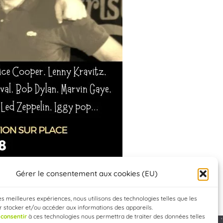
Gérer le consentement aux cookies (EU)
les meilleures expériences, nous utilisons des technologies telles que les
 stocker et/ou accéder aux informations des appareils.
e
consentir
à ces technologies nous permettra de traiter des données telles