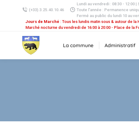
Lundi au vendredi : 08:30 - 12:00 |
(+33).3.25.40.10.46
Toute l'année : Permanence uniq
Fermé au public du lundi 10 au ven
Jours de Marché
: Tous les lundis matin sous & autour de la H
Marché nocturne du vendredi de 16:00 à 20:00 - Place de la F
La commune
Administratif