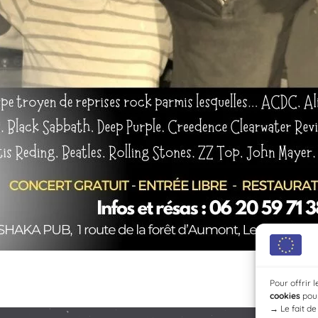
Pour offrir 
cookies
pour
→
Le fait d