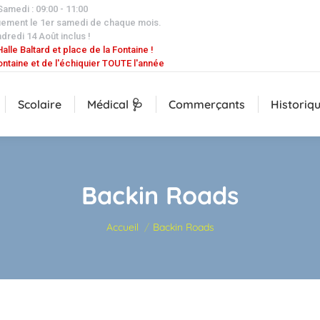
 Samedi : 09:00 - 11:00
uement le 1er samedi de chaque mois.
dredi 14 Août inclus !
alle Baltard et place de la Fontaine !
ontaine et de l'échiquier TOUTE l'année
Scolaire
Médical 🩺
Commerçants
Historiq
Backin Roads
Vous êtes ici :
Accueil
Backin Roads