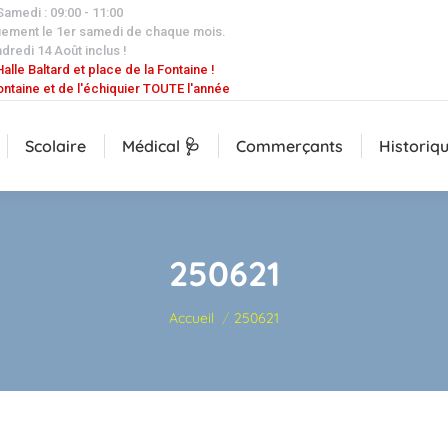
 Samedi : 09:00 - 11:00
uement le 1er samedi de chaque mois.
dredi 14 Août inclus !
alle Baltard et place de la Fontaine !
ontaine et de l'échiquier TOUTE l'année
Scolaire
Médical 🩺
Commerçants
Historiq
250621
Vous êtes ici :
Accueil
250621