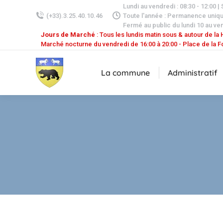
Lundi au vendredi : 08:30 - 12:00 |
(+33).3.25.40.10.46
Toute l'année : Permanence uniq
Fermé au public du lundi 10 au ven
Jours de Marché
: Tous les lundis matin sous & autour de la H
Marché nocturne du vendredi de 16:00 à 20:00 - Place de la F
La commune
Administratif