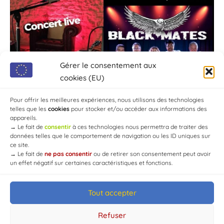
Gérer le consentement aux
cookies (EU)
Pour offrir les meilleures expériences, nous utilisons des technologies
telles que les
cookies
pour stocker et/ou accéder aux informations des
appareils.
→
Le fait de
consentir
à ces technologies nous permettra de traiter des
données telles que le comportement de navigation ou les ID uniques sur
ce site.
→
Le fait de
ne pas consentir
ou de retirer son consentement peut avoir
un effet négatif sur certaines caractéristiques et fonctions.
Tout accepter
© Mairie de Chaource [2004-2024] | Tous droits réservés.
Developed by
WEB3-DESIGN
Refuser