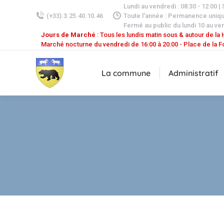
Lundi au vendredi : 08:30 - 12:00 |
(+33).3.25.40.10.46
Toute l'année : Permanence uniq
Fermé au public du lundi 10 au ven
Jours de Marché
: Tous les lundis matin sous & autour de la H
Marché nocturne du vendredi de 16:00 à 20:00 - Place de la F
La commune
Administratif