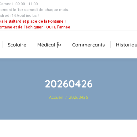
 Samedi : 09:00 - 11:00
uement le 1er samedi de chaque mois.
dredi 14 Août inclus !
alle Baltard et place de la Fontaine !
ontaine et de l'échiquier TOUTE l'année
Scolaire
Médical 🩺
Commerçants
Historiq
20260426
Vous êtes ici :
Accueil
20260426