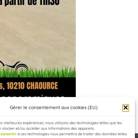
Gérer le consentement aux cookies (EU)
les meilleures expériences, nous utilisons des technologies telles que les
 stocker et/ou accéder aux informations des appareils.
e
consentir
à ces technologies nous permettra de traiter des données telles