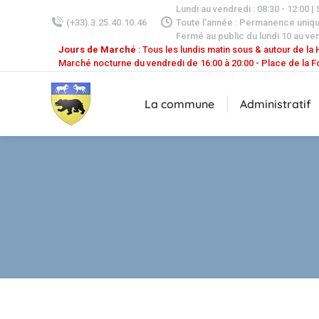
Lundi au vendredi : 08:30 - 12:00 |
(+33).3.25.40.10.46
Toute l'année : Permanence uniq
Fermé au public du lundi 10 au ven
Jours de Marché
: Tous les lundis matin sous & autour de la H
Marché nocturne du vendredi de 16:00 à 20:00 - Place de la F
La commune
Administratif