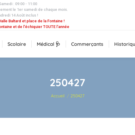
 Samedi : 09:00 - 11:00
uement le 1er samedi de chaque mois.
dredi 14 Août inclus !
alle Baltard et place de la Fontaine !
ontaine et de l'échiquier TOUTE l'année
Scolaire
Médical 🩺
Commerçants
Historiq
250427
Vous êtes ici :
Accueil
250427