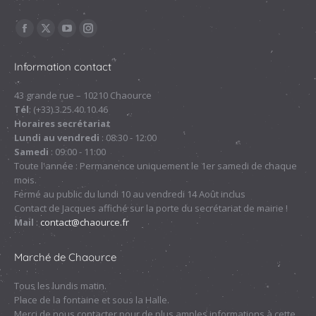
Trouvez nous sur :
La
La
La
La
page
page
page
page
Information contact
Facebook
X
YouTube
Instagram
s'ouvre
s'ouvre
s'ouvre
s'ouvre
43 grande rue – 10210 Chaource
Tél
: (+33).3.25.40.10.46
dans
dans
dans
dans
Horaires secrétariat
une
une
une
une
Lundi au vendredi
: 08:30 - 12:00
nouvelle
nouvelle
nouvelle
nouvelle
Samedi
: 09:00 - 11:00
fenêtre
fenêtre
fenêtre
fenêtre
Toute l'année : Permanence uniquement le 1er samedi de chaque
mois.
Fermé au public du lundi 10 au vendredi 14 Août inclus
Contact de Jacques affiché sur la porte du secrétariat de mairie !
Mail
:
contact@chaource.fr
Marché de Chaource
Tous les lundis matin.
Place de la fontaine et sous la Halle.
Merci de nous contacter pour de plus amples informations à cette