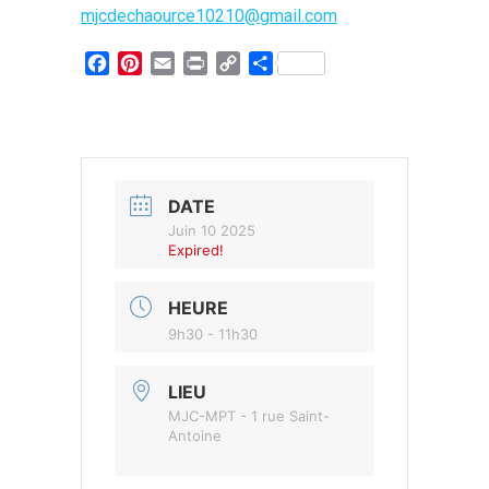
mjcdechaource10210@gmail.com
Facebook
Pinterest
Email
Print
Copy
Partager
Link
DATE
Juin 10 2025
Expired!
HEURE
9h30 - 11h30
LIEU
MJC-MPT - 1 rue Saint-
Antoine