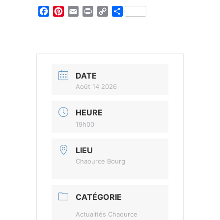
Facebook
Pinterest
Email
Print
Copy
Partager
Link
DATE
Août 14 2026
HEURE
19h00
LIEU
Chaource Bourg
CATÉGORIE
Actualités Chaource