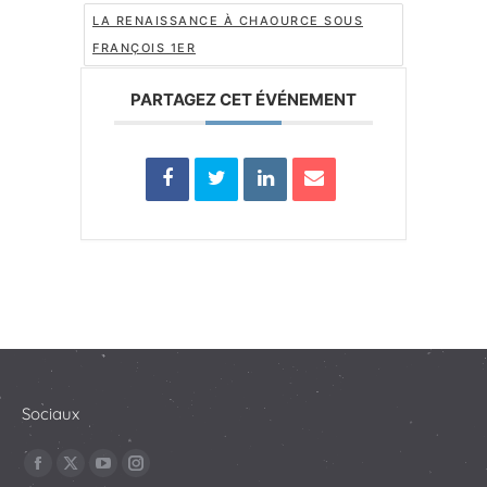
LA RENAISSANCE À CHAOURCE SOUS
FRANÇOIS 1ER
PARTAGEZ CET ÉVÉNEMENT
Sociaux
Trouvez nous sur :
La
La
La
La