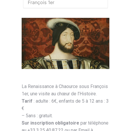
François 1er
La Renaissance à Chaource sous François
1er, une visite au chœur de l’Histoire.
Tarif
: adulte : 6€, enfants de 5 à 12 ans : 3
€
– 5ans : gratuit.
Sur inscription obligatoire
par téléphone
au +33.3.25.40.87.22 ou par Email à