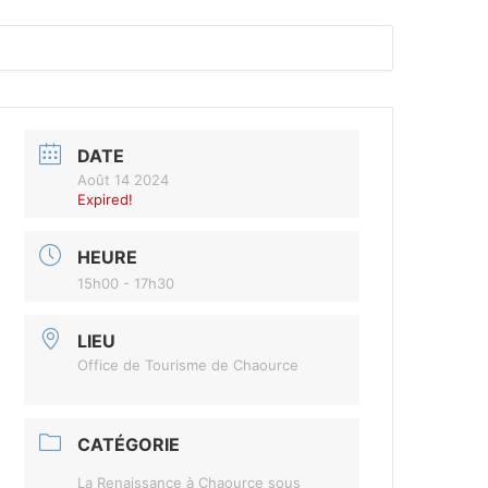
DATE
Août 14 2024
Expired!
HEURE
15h00 - 17h30
LIEU
Office de Tourisme de Chaource
CATÉGORIE
La Renaissance à Chaource sous