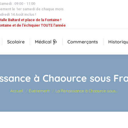
 Samedi : 09:00 - 11:00
uement le 1er samedi de chaque mois.
dredi 14 Août inclus !
alle Baltard et place de la Fontaine !
ontaine et de l'échiquier TOUTE l'année
Scolaire
Médical 🩺
Commerçants
Historiq
ssance à Chaource sous Fra
Vous êtes ici :
Accueil
Événement
La Renaissance à Chaource sous…