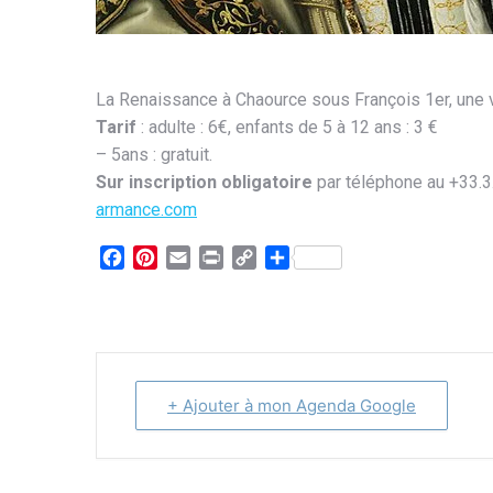
La Renaissance à Chaource sous François 1er, une vi
Tarif
: adulte : 6€, enfants de 5 à 12 ans : 3 €
– 5ans : gratuit.
Sur inscription obligatoire
par téléphone au +33.3
armance.com
Facebook
Pinterest
Email
Print
Copy
Partager
Link
+ Ajouter à mon Agenda Google