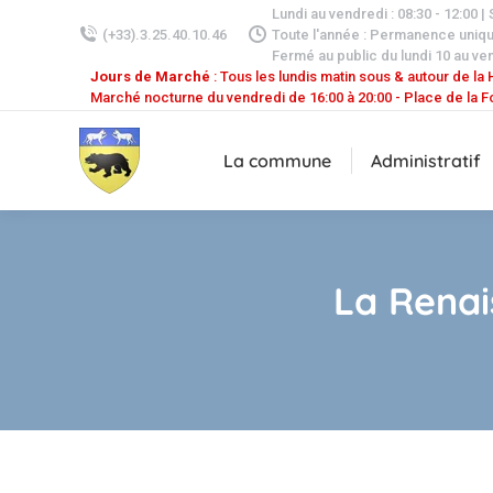
Lundi au vendredi : 08:30 - 12:00 |
(+33).3.25.40.10.46
Toute l'année : Permanence uniq
Fermé au public du lundi 10 au ven
Jours de Marché
: Tous les lundis matin sous & autour de la H
Marché nocturne du vendredi de 16:00 à 20:00 - Place de la F
La commune
Administratif
La Renai