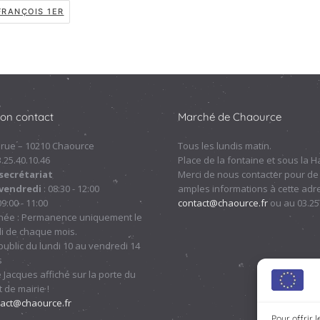
FRANÇOIS 1ER
ion contact
Marché de Chaource
 rue – 10210 Chaource
Tous les lundis matin.
.3.25.40.10.46
Place de la fontaine et sous la Ha
secrétariat
Merci de nous contacter pour de
 vendredi
: 08:30 - 12:00
amples informations à cette adre
09:00 - 11:00
contact@chaource.fr
ou au 03.25
nnée : Permanence uniquement le
i de chaque mois.
ublic du lundi 10 au vendredi 14
s
 Jacques affiché sur la porte du
 de mairie !
tact@chaource.fr
Pour offrir 