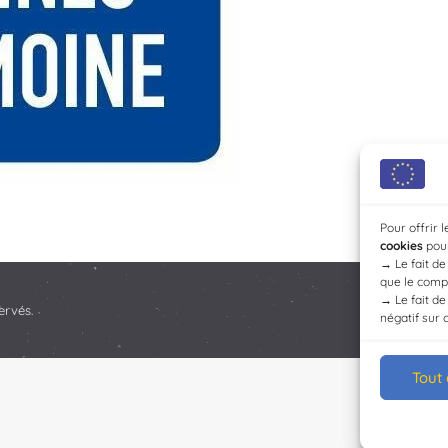
Pour offrir 
cookies
pour
→
Le fait d
que le compo
→
Le fait d
ervés.
négatif sur 
Tout