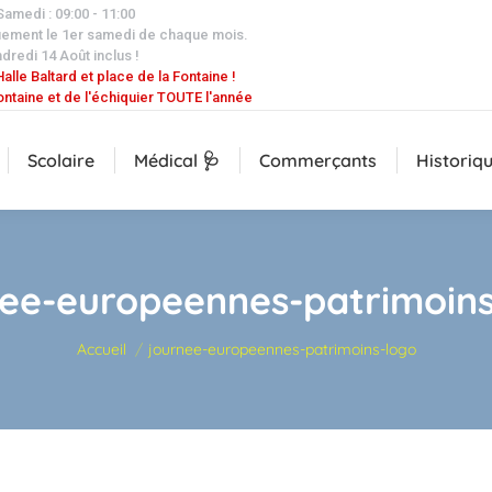
 Samedi : 09:00 - 11:00
uement le 1er samedi de chaque mois.
dredi 14 Août inclus !
alle Baltard et place de la Fontaine !
ontaine et de l'échiquier TOUTE l'année
Scolaire
Médical 🩺
Commerçants
Historiq
nee-europeennes-patrimoins
Vous êtes ici :
Accueil
journee-europeennes-patrimoins-logo