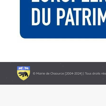
© Mairie de Chaource [2004-2024] | Tous droits rés