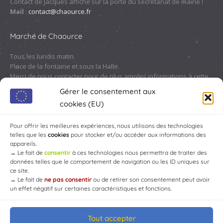
Contact de Jacques affiché sur la porte du secrétariat de mairie !
Mail
:
contact@chaource.fr
Marché de Chaource
Tous les lundis matin.
Place de la fontaine et sous la Halle.
Merci de nous contacter pour de plus amples informations à cette
adresse :
contact@chaource.fr
ou au 03.25.40.10.46
Gérer le consentement aux
cookies (EU)
Pour offrir les meilleures expériences, nous utilisons des technologies
telles que les
cookies
pour stocker et/ou accéder aux informations des
appareils.
→
Le fait de
consentir
à ces technologies nous permettra de traiter des
données telles que le comportement de navigation ou les ID uniques sur
ce site.
→
Le fait de
ne pas consentir
ou de retirer son consentement peut avoir
un effet négatif sur certaines caractéristiques et fonctions.
Tout accepter