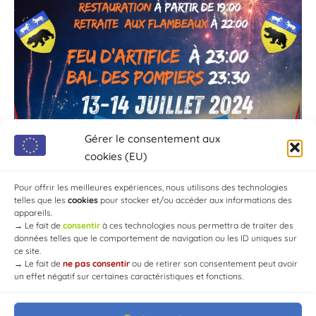
Gérer le consentement aux
cookies (EU)
Pour offrir les meilleures expériences, nous utilisons des technologies
telles que les
cookies
pour stocker et/ou accéder aux informations des
appareils.
→
Le fait de
consentir
à ces technologies nous permettra de traiter des
données telles que le comportement de navigation ou les ID uniques sur
ce site.
→
Le fait de
ne pas consentir
ou de retirer son consentement peut avoir
un effet négatif sur certaines caractéristiques et fonctions.