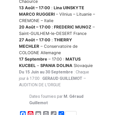
Chaource
13 Août – 17:00
:
Lina UINSKYTE
MARCO RUGGERI
– Vilnius – Lituanie –
CREMONE – Italie
20 Août – 17:00
:
FREDERIC MUNOZ
–
Saint-GUILHEM-le-DESERT France
27 Août – 17:00
:
THIERRY
MECHLER
– Conservatoire de
COLOGNE Allemagne
17 Septembre
– 17:00 :
MATUS
KUCBEL
–
SPANIA DOLINA
Slovaquie
Du 15 Juin au 30 Septembre
: Chaque
jour à 17:00 :
GERAUD GUILLEMOT
–
AUDITION DE L’ORGUE
Dates fournies par
M. Géraud
Guillemot
Facebook
Pinterest
Email
Print
Copy
Partager