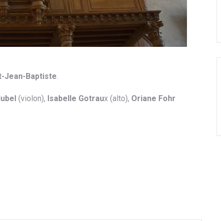
t-Jean-Baptiste
.
ubel
(violon),
Isabelle Gotrau
x (alto),
Oriane Fohr