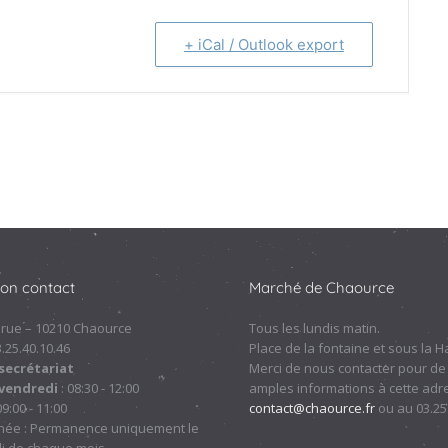
+ iCal / Outlook export
ion contact
Marché de Chaource
 rue – 10210 Chaource
Tous les lundis matin.
.3.25.40.10.46
Place de la fontaine et sous la Ha
secrétariat
Merci de nous contacter pour de
 vendredi
: 08:30 - 12:00
amples informations à cette adre
09:00 - 11:00
contact@chaource.fr
ou au 03.25
nnée : Permanence uniquement le