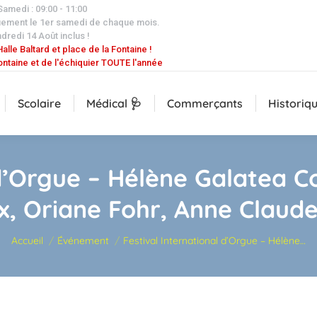
 Samedi : 09:00 - 11:00
uement le 1er samedi de chaque mois.
dredi 14 Août inclus !
alle Baltard et place de la Fontaine !
ontaine et de l'échiquier TOUTE l'année
Scolaire
Médical 🩺
Commerçants
Historiq
 d’Orgue – Hélène Galatea 
ux, Oriane Fohr, Anne Claud
Vous êtes ici :
Accueil
Événement
Festival International d’Orgue – Hélène…