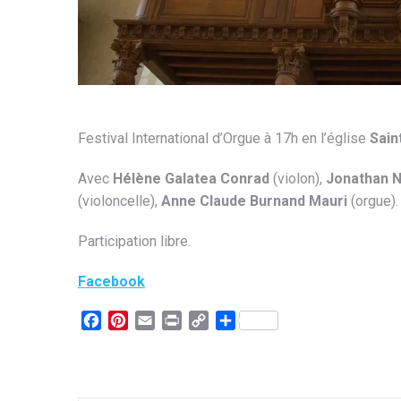
Festival International d’Orgue à 17h en l’église
Sain
Avec
Hélène Galatea
Conrad
(violon),
Jonathan N
(violoncelle),
Anne Claude Burnand Mauri
(orgue).
Participation libre.
Facebook
Facebook
Pinterest
Email
Print
Copy
Partager
Link