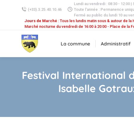
Lundi au vendredi : 08:30 - 12:00 |
(+33).3.25.40.10.46
Toute l'année : Permanence uniq
Fermé au public du lundi 10 au ven
Jours de Marché
: Tous les lundis matin sous & autour de la H
Marché nocturne du vendredi de 16:00 à 20:00 - Place de la F
La commune
Administratif
Festival International
Isabelle Gotra