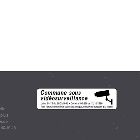
lle.
 plus
sse :
.40.10.46