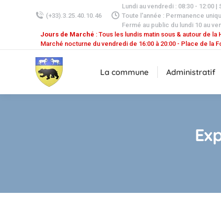
Lundi au vendredi : 08:30 - 12:00 |
(+33).3.25.40.10.46
Toute l'année : Permanence uniq
Fermé au public du lundi 10 au ven
Jours de Marché
: Tous les lundis matin sous & autour de la H
Marché nocturne du vendredi de 16:00 à 20:00 - Place de la F
La commune
Administratif
Exp