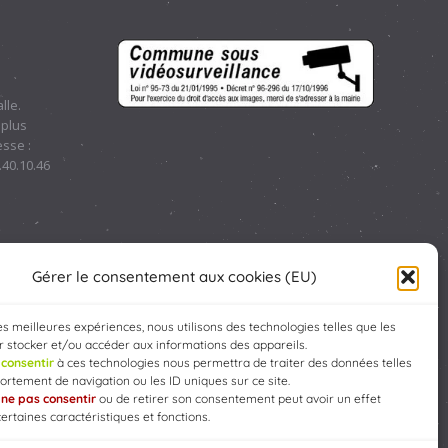
lle.
 plus
sse :
.40.10.46
Gérer le consentement aux cookies (EU)
les meilleures expériences, nous utilisons des technologies telles que les
 stocker et/ou accéder aux informations des appareils.
e
consentir
à ces technologies nous permettra de traiter des données telles
rtement de navigation ou les ID uniques sur ce site.
e
ne pas consentir
ou de retirer son consentement peut avoir un effet
Developed by
WEB3-DESIGN
certaines caractéristiques et fonctions.