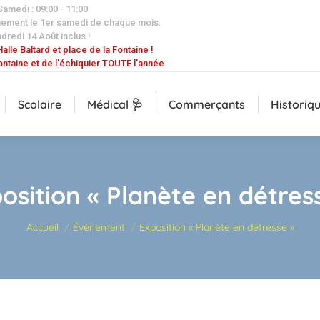
 Samedi : 09:00 - 11:00
uement le 1er samedi de chaque mois.
dredi 14 Août inclus !
alle Baltard et place de la Fontaine !
ontaine et de l'échiquier TOUTE l'année
Scolaire
Médical 🩺
Commerçants
Historiq
osition « Planète en détres
Vous êtes ici :
Accueil
Événement
Exposition « Planète en détresse »