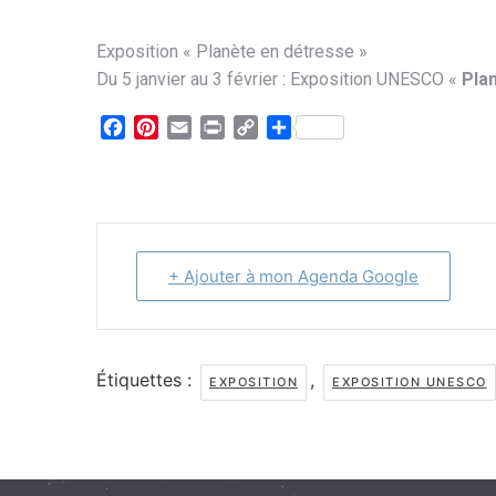
Exposition « Planète en détresse »
Du 5 janvier au 3 février : Exposition UNESCO «
Pla
Facebook
Pinterest
Email
Print
Copy
Partager
Link
+ Ajouter à mon Agenda Google
Étiquettes :
,
EXPOSITION
EXPOSITION UNESCO