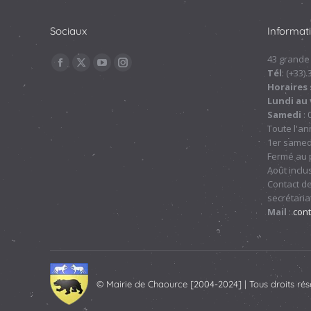
Sociaux
Informat
Trouvez nous sur :
43 grande
La
La
La
La
Tél
: (+33)
Horaires 
page
page
page
page
Lundi au
Facebook
X
YouTube
Instagram
Samedi
: 
s'ouvre
s'ouvre
s'ouvre
s'ouvre
Toute l'a
1er samed
dans
dans
dans
dans
Fermé au p
une
une
une
une
Août inclu
nouvelle
nouvelle
nouvelle
nouvelle
Contact de
fenêtre
fenêtre
fenêtre
fenêtre
secrétariat
Mail
:
con
© Mairie de Chaource [2004-2024] | Tous droits rés