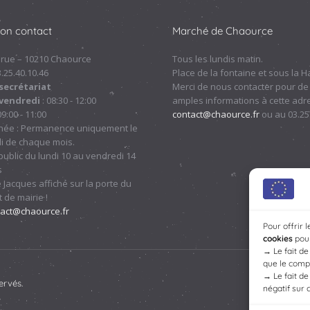
ion contact
Marché de Chaource
 rue – 10210 Chaource
Tous les lundis matin.
.3.25.40.10.46
Place de la fontaine et sous la Ha
secrétariat
Merci de nous contacter pour de
 vendredi
: 08:30 - 12:00
amples informations à cette adre
09:00 - 11:00
contact@chaource.fr
ou au 03.25
nnée : Permanence uniquement le
i de chaque mois.
ublic du lundi 10 au vendredi 14
s
 Jacques affiché sur la porte du
 de mairie !
tact@chaource.fr
Pour offrir 
cookies
pour
→
Le fait d
que le compo
→
Le fait d
ervés.
négatif sur 