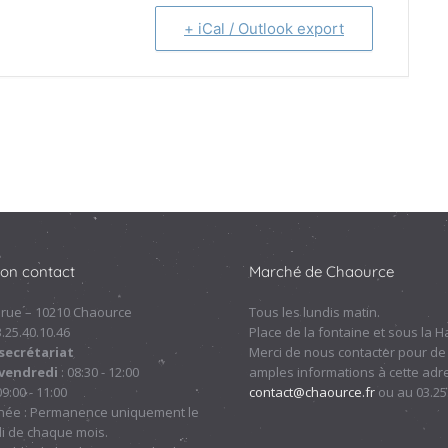
+ iCal / Outlook export
ion contact
Marché de Chaource
 rue – 10210 Chaource
Tous les lundis matin.
.3.25.40.10.46
Place de la fontaine et sous la Ha
secrétariat
Merci de nous contacter pour de
 vendredi
: 08:30 - 12:00
amples informations à cette adre
09:00 - 11:00
contact@chaource.fr
ou au 03.25
nnée : Permanence uniquement le
i de chaque mois.