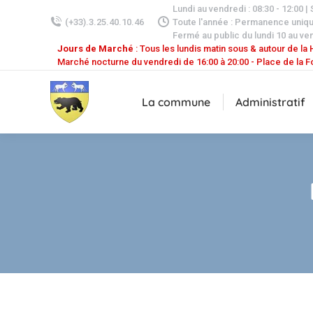
Lundi au vendredi : 08:30 - 12:00 |
(+33).3.25.40.10.46
Toute l'année : Permanence uniq
Fermé au public du lundi 10 au ven
Jours de Marché
: Tous les lundis matin sous & autour de la H
Marché nocturne du vendredi de 16:00 à 20:00 - Place de la F
La commune
Administratif