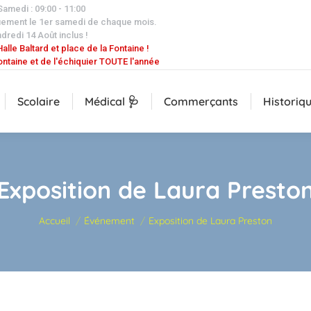
 Samedi : 09:00 - 11:00
uement le 1er samedi de chaque mois.
dredi 14 Août inclus !
alle Baltard et place de la Fontaine !
ontaine et de l'échiquier TOUTE l'année
Scolaire
Médical 🩺
Commerçants
Historiq
Exposition de Laura Presto
Vous êtes ici :
Accueil
Événement
Exposition de Laura Preston