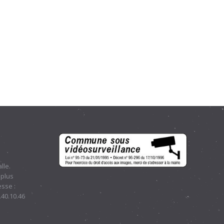
lle.
 plus
sse :
.40.10.46