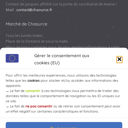
Contact de Jacques affiché sur la porte du secrétariat de mairie !
Mail
:
contact@chaource.fr
Marché de Chaource
Tous les lundis matin.
Place de la fontaine et sous la Halle.
Merci de nous contacter pour de plus amples informations à cette
adresse :
contact@chaource.fr
ou au 03.25.40.10.46
Gérer le consentement aux
cookies (EU)
Pour offrir les meilleures expériences, nous utilisons des technologies
telles que les
cookies
pour stocker et/ou accéder aux informations des
appareils.
→
Le fait de
consentir
à ces technologies nous permettra de traiter des
données telles que le comportement de navigation ou les ID uniques sur
ce site.
→
Le fait de
ne pas consentir
ou de retirer son consentement peut avoir
un effet négatif sur certaines caractéristiques et fonctions.