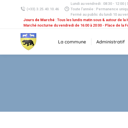
Lundi au vendredi : 08:30 - 12:00 |
(+33).3.25.40.10.46
Toute l'année : Permanence uniq
Fermé au public du lundi 10 au ven
Jours de Marché
: Tous les lundis matin sous & autour de la H
Marché nocturne du vendredi de 16:00 à 20:00 - Place de la F
La commune
Administratif