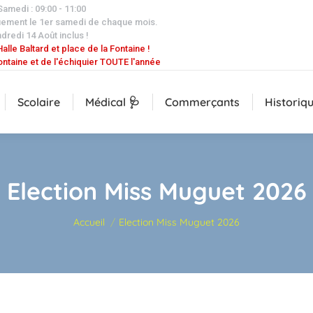
 Samedi : 09:00 - 11:00
uement le 1er samedi de chaque mois.
dredi 14 Août inclus !
alle Baltard et place de la Fontaine !
ontaine et de l'échiquier TOUTE l'année
Scolaire
Médical 🩺
Commerçants
Historiq
Election Miss Muguet 2026
Vous êtes ici :
Accueil
Election Miss Muguet 2026