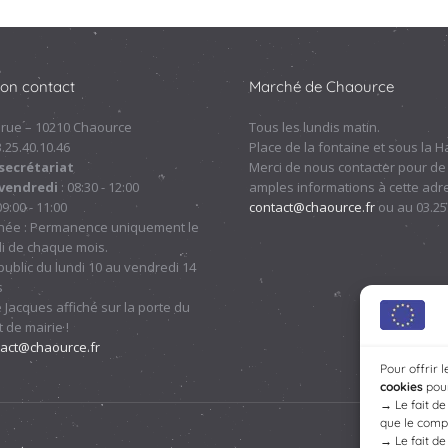
ion contact
Marché de Chaource
 rue – 10210 Chaource
Tous les lundis matin.
.3.25.40.10.46
Place de la fontaine et sous la Ha
secrétariat
Merci de nous contacter pour de
 vendredi
: 08:30 - 12:00
amples informations à cette adre
09:00 - 11:00
contact@chaource.fr
ou au 03.25
nnée : Permanence uniquement le
i de chaque mois.
ublic du lundi 10 au vendredi 14
s
 Jacques affiché sur la porte du
 de mairie !
tact@chaource.fr
Pour offrir 
cookies
pour
→
Le fait d
que le compo
→
Le fait d