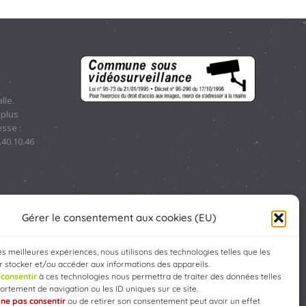
lle.
 plus
sse :
.40.10.46
Gérer le consentement aux cookies (EU)
les meilleures expériences, nous utilisons des technologies telles que les
 stocker et/ou accéder aux informations des appareils.
e
consentir
à ces technologies nous permettra de traiter des données telles
rtement de navigation ou les ID uniques sur ce site.
e
ne pas consentir
ou de retirer son consentement peut avoir un effet