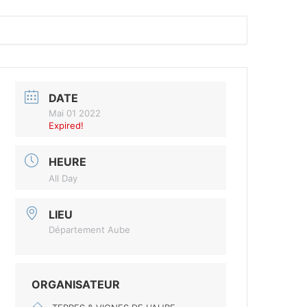
DATE
Mai 01 2022
Expired!
HEURE
All Day
LIEU
Département Aube
ORGANISATEUR