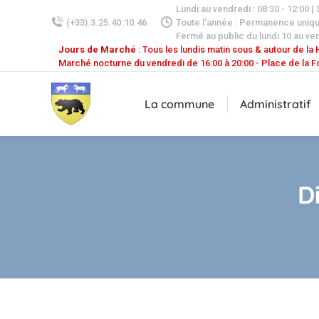
Lundi au vendredi : 08:30 - 12:00 |
(+33).3.25.40.10.46
Toute l'année : Permanence uniq
Fermé au public du lundi 10 au ven
Jours de Marché
: Tous les lundis matin sous & autour de la H
Marché nocturne du vendredi de 16:00 à 20:00 - Place de la F
La commune
Administratif
D