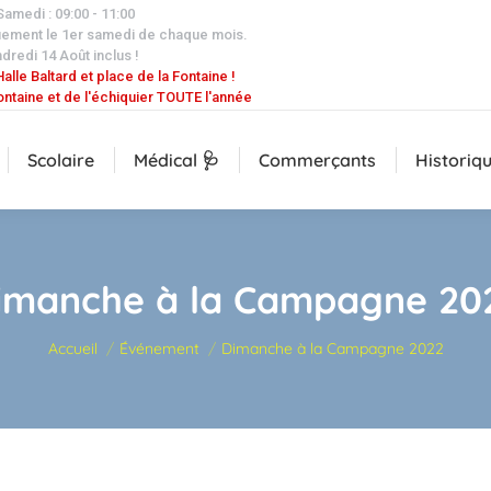
 Samedi : 09:00 - 11:00
uement le 1er samedi de chaque mois.
dredi 14 Août inclus !
alle Baltard et place de la Fontaine !
ontaine et de l'échiquier TOUTE l'année
Scolaire
Médical 🩺
Commerçants
Historiq
imanche à la Campagne 20
Vous êtes ici :
Accueil
Événement
Dimanche à la Campagne 2022