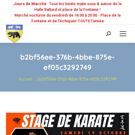
Jours de Marché
: Tous les lundis matin sous & autour de la
Halle Baltard et place de la Fontaine !
Marché nocturne du vendredi de 16:00 à 20:00 - Place de la
Fontaine et de l'échiquier TOUTE l'année
Recherche
:
b2bf56ee-376b-4bbe-875e-
ef05c3292749
Vous êtes ici :
Accueil
b2bf56ee-376b-4bbe-875e-ef05c3292749