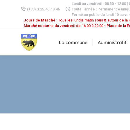
Lundi au vendredi : 08:30 - 12:00 |
(+33).3.25.40.10.46
Toute l'année : Permanence uniq
Fermé au public du lundi 10 au ven
Jours de Marché
: Tous les lundis matin sous & autour de la H
Marché nocturne du vendredi de 16:00 à 20:00 - Place de la F
La commune
Administratif