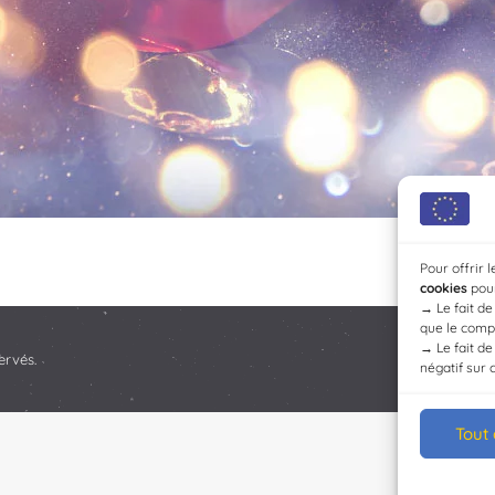
Pour offrir 
cookies
pour
→
Le fait d
que le compo
→
Le fait d
ervés.
négatif sur 
Tout