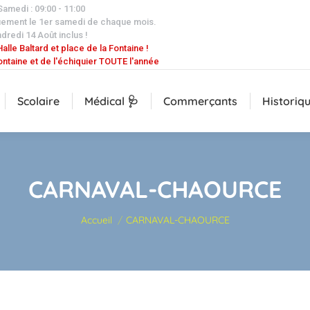
 Samedi : 09:00 - 11:00
uement le 1er samedi de chaque mois.
dredi 14 Août inclus !
alle Baltard et place de la Fontaine !
ontaine et de l'échiquier TOUTE l'année
Scolaire
Médical 🩺
Commerçants
Historiq
CARNAVAL-CHAOURCE
Vous êtes ici :
Accueil
CARNAVAL-CHAOURCE