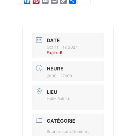
Facebook
Pinterest
Email
Print
Copy
Partager
Link
DATE
Oct 11 - 12 2024
Expired!
HEURE
9h00 - 17h00
LIEU
Halle Baltard
CATÉGORIE
Bourse aux vêtements