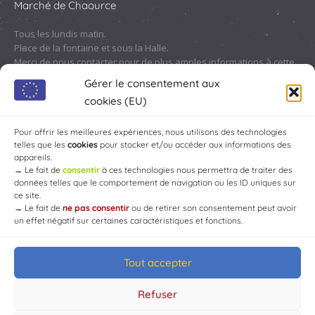
Marché de Chaource
Tous les lundis matin.
Place de la fontaine et sous la Halle.
Merci de nous contacter pour de plus amples informations à cette
adresse :
contact@chaource.fr
ou au 03.25.40.10.46
Gérer le consentement aux
cookies (EU)
Pour offrir les meilleures expériences, nous utilisons des technologies
telles que les
cookies
pour stocker et/ou accéder aux informations des
appareils.
→
Le fait de
consentir
à ces technologies nous permettra de traiter des
données telles que le comportement de navigation ou les ID uniques sur
ce site.
→
Le fait de
ne pas consentir
ou de retirer son consentement peut avoir
un effet négatif sur certaines caractéristiques et fonctions.
Tout accepter
© Mairie de Chaource [2004-2024] | Tous droits réservés.
Developed by
WEB3-DESIGN
Refuser