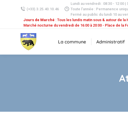
Lundi au vendredi : 08:30 - 12:00 |
(+33).3.25.40.10.46
Toute l'année : Permanence uniq
Fermé au public du lundi 10 au ven
Jours de Marché
: Tous les lundis matin sous & autour de la H
Marché nocturne du vendredi de 16:00 à 20:00 - Place de la F
La commune
Administratif
A