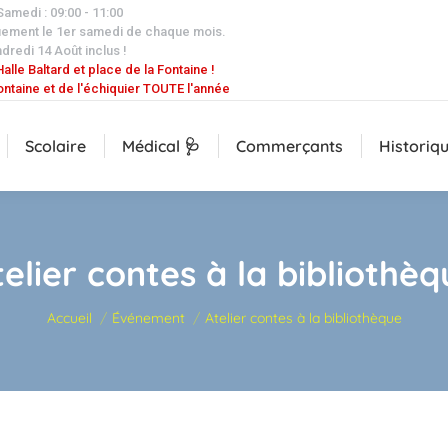
 Samedi : 09:00 - 11:00
uement le 1er samedi de chaque mois.
dredi 14 Août inclus !
alle Baltard et place de la Fontaine !
ontaine et de l'échiquier TOUTE l'année
Scolaire
Médical 🩺
Commerçants
Historiq
telier contes à la bibliothèq
Vous êtes ici :
Accueil
Événement
Atelier contes à la bibliothèque