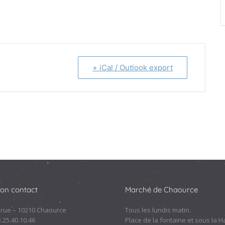
+ iCal / Outlook export
ion contact
Marché de Chaource
 rue – 10210 Chaource
Tous les lundis matin.
.3.25.40.10.46
Place de la fontaine et sous la Ha