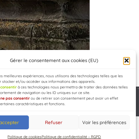
Gérer le consentement aux cookies (EU)
les meilleures expériences, nous utilisons des technologies telles que les
 stocker et/ou accéder aux informations des appareils.
e
consentir
à ces technologies nous permettra de traiter des données telles
rtement de navigation ou les ID uniques sur ce site.
e
ne pas consentir
ou de retirer son consentement peut avoir un effet
Developed by
WEB3-DESIGN
certaines caractéristiques et fonctions.
 accepter
Refuser
Voir les préférences
Politique de cookies
Politique de confidentialité – RGPD