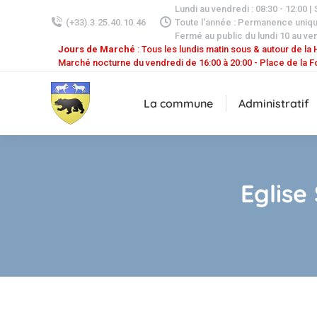
Lundi au vendredi : 08:30 - 12:00 |
(+33).3.25.40.10.46
Toute l'année : Permanence uniq
Fermé au public du lundi 10 au ven
Jours de Marché
: Tous les lundis matin sous & autour de la H
Marché nocturne du vendredi de 16:00 à 20:00 - Place de la F
La commune
Administratif
Eglise