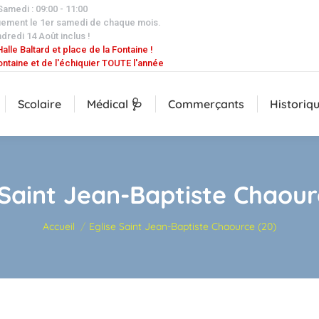
 Samedi : 09:00 - 11:00
uement le 1er samedi de chaque mois.
dredi 14 Août inclus !
alle Baltard et place de la Fontaine !
ontaine et de l'échiquier TOUTE l'année
Scolaire
Médical 🩺
Commerçants
Historiq
 Saint Jean-Baptiste Chaour
Vous êtes ici :
Accueil
Eglise Saint Jean-Baptiste Chaource (20)