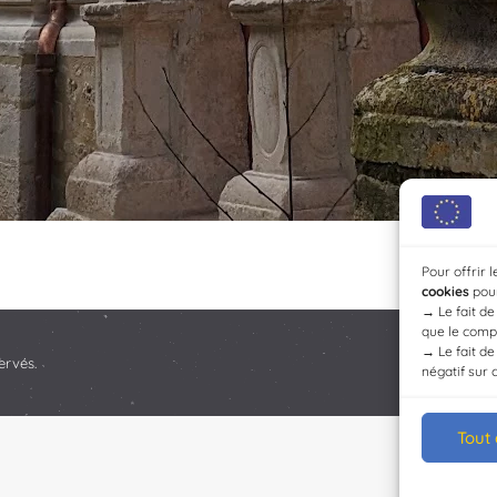
Pour offrir 
cookies
pour
→
Le fait d
que le compo
→
Le fait d
ervés.
négatif sur 
Tout