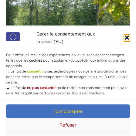
Gérer le consentement aux
cookies (EU)
Pour offrir les meilleures expériences, nous utilisons des technologies
telles que les
cookies
pour stocker et/ou accéder aux informations des
appareils.
→
Le fait de
consentir
à ces technologies nous permettra de traiter des
données telles que le comportement de navigation ou les ID uniques sur
ce site.
→
Le fait de
ne pas consentir
ou de retirer son consentement peut avoir
un effet négatif sur certaines caractéristiques et fonctions.
Tout accepter
© Mairie de Chaource [2004-2024] | Tous droits réservés.
Developed by
WEB3-DESIGN
Refuser