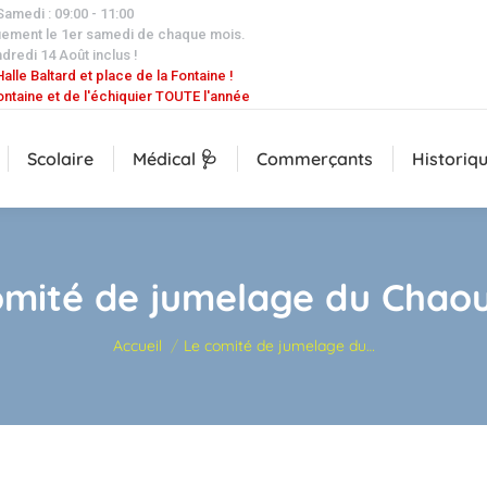
 Samedi : 09:00 - 11:00
uement le 1er samedi de chaque mois.
dredi 14 Août inclus !
alle Baltard et place de la Fontaine !
ontaine et de l'échiquier TOUTE l'année
Scolaire
Médical 🩺
Commerçants
Historiq
omité de jumelage du Chaou
Vous êtes ici :
Accueil
Le comité de jumelage du…