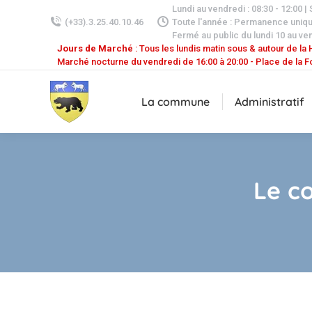
Lundi au vendredi : 08:30 - 12:00 |
(+33).3.25.40.10.46
Toute l'année : Permanence uniq
Fermé au public du lundi 10 au ven
Jours de Marché
: Tous les lundis matin sous & autour de la H
Marché nocturne du vendredi de 16:00 à 20:00 - Place de la F
La commune
Administratif
Le c