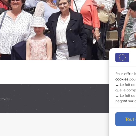
Pour offrir 
cookies
pour
→
Le fait d
que le compo
→
Le fait d
ervés.
négatif sur 
Tout