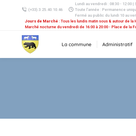
Lundi au vendredi : 08:30 - 12:00 |
(+33).3.25.40.10.46
Toute l'année : Permanence uniq
Fermé au public du lundi 10 au ven
Jours de Marché
: Tous les lundis matin sous & autour de la H
Marché nocturne du vendredi de 16:00 à 20:00 - Place de la F
La commune
Administratif