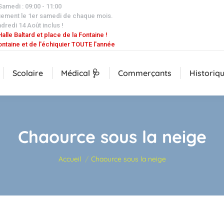
 Samedi : 09:00 - 11:00
uement le 1er samedi de chaque mois.
dredi 14 Août inclus !
alle Baltard et place de la Fontaine !
ontaine et de l'échiquier TOUTE l'année
Scolaire
Médical 🩺
Commerçants
Historiq
Chaource sous la neige
Vous êtes ici :
Accueil
Chaource sous la neige