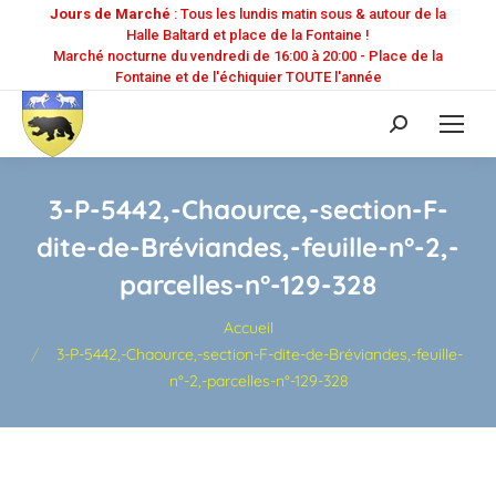
Jours de Marché
: Tous les lundis matin sous & autour de la
Halle Baltard et place de la Fontaine !
Marché nocturne du vendredi de 16:00 à 20:00 - Place de la
Fontaine et de l'échiquier TOUTE l'année
Recherche
:
3-P-5442,-Chaource,-section-F-
dite-de-Bréviandes,-feuille-n°-2,-
parcelles-n°-129-328
Vous êtes ici :
Accueil
3-P-5442,-Chaource,-section-F-dite-de-Bréviandes,-feuille-
n°-2,-parcelles-n°-129-328