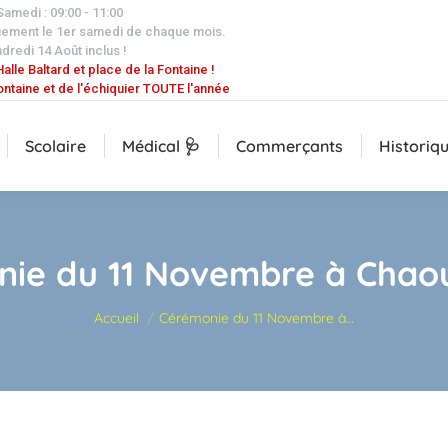
 Samedi : 09:00 - 11:00
uement le 1er samedi de chaque mois.
dredi 14 Août inclus !
alle Baltard et place de la Fontaine !
ontaine et de l'échiquier TOUTE l'année
Scolaire
Médical 🩺
Commerçants
Historiq
ie du 11 Novembre à Chaou
Vous êtes ici :
Accueil
Cérémonie du 11 Novembre à…