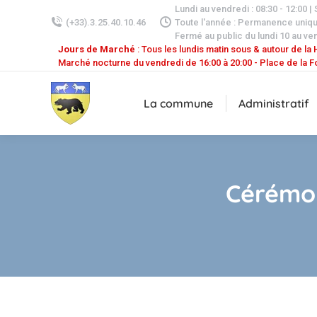
Lundi au vendredi : 08:30 - 12:00 |
(+33).3.25.40.10.46
Toute l'année : Permanence uniq
Fermé au public du lundi 10 au ven
Jours de Marché
: Tous les lundis matin sous & autour de la H
Marché nocturne du vendredi de 16:00 à 20:00 - Place de la F
La commune
Administratif
Cérémon