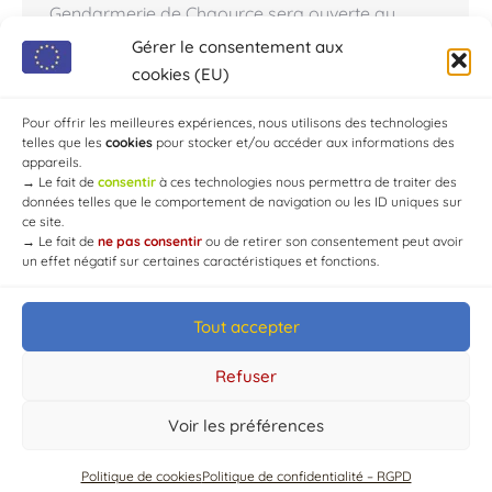
Gendarmerie de Chaource sera ouverte au
public uniquement le lundi matin. L’accueil
Gérer le consentement aux
physique et téléphonique : de 08:00 à 12:00. Les
cookies (EU)
gendarmes seront présents pour recueillir vos
plaintes, vos demandes…
Pour offrir les meilleures expériences, nous utilisons des technologies
telles que les
cookies
pour stocker et/ou accéder aux informations des
appareils.
→
Le fait de
consentir
à ces technologies nous permettra de traiter des
données telles que le comportement de navigation ou les ID uniques sur
ce site.
→
Le fait de
ne pas consentir
ou de retirer son consentement peut avoir
un effet négatif sur certaines caractéristiques et fonctions.
Tout accepter
© Mairie de Chaource [2004-2024] | Tous droits réservés.
Developed by
WEB3-DESIGN
Refuser
Voir les préférences
Politique de cookies
Politique de confidentialité – RGPD