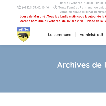
Lundi au vendredi : 08:30 - 12:00 |
(+33).3.25.40.10.46
Toute l'année : Permanence uniq
Fermé au public du lundi 10 au ven
Jours de Marché
: Tous les lundis matin sous & autour de la H
Marché nocturne du vendredi de 16:00 à 20:00 - Place de la F
La commune
Administratif
Archives de 