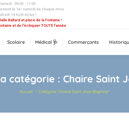
 Samedi : 09:00 - 11:00
uement le 1er samedi de chaque mois.
dredi 14 Août inclus !
alle Baltard et place de la Fontaine !
ontaine et de l'échiquier TOUTE l'année
Scolaire
Médical 🩺
Commerçants
Historiq
la catégorie :
Chaire Saint 
Vous êtes ici :
Accueil
Catégorie "Chaire Saint Jean-Baptiste"