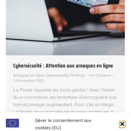
Cybersécurité : Attention aux arnaques en ligne
Arnaques en ligne
,
Cybersécurité
,
Phishing
Par
Chaource
24 novembre 2021
La Poste rappelle les bons gestes ! Avec l’essor
du e-commerce, les tentatives d’escroquerie par
hameçonnage augmentent. Pour s’en protéger,
La Poste vous rappelle les bonnes pratiques à
suivre. Si nous sommes plus vigilants face aux
Gérer le consentement aux
tentatives d’hameçonnage, ces attaques restent
cookies (EU)