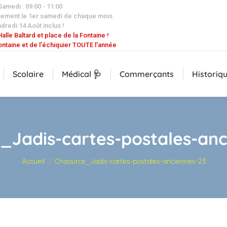
 Samedi : 09:00 - 11:00
uement le 1er samedi de chaque mois.
dredi 14 Août inclus !
alle Baltard et place de la Fontaine !
ontaine et de l'échiquier TOUTE l'année
Scolaire
Médical 🩺
Commerçants
Historiq
_Jadis-cartes-postales-anc
Vous êtes ici :
Accueil
Chaource_Jadis-cartes-postales-anciennes-23