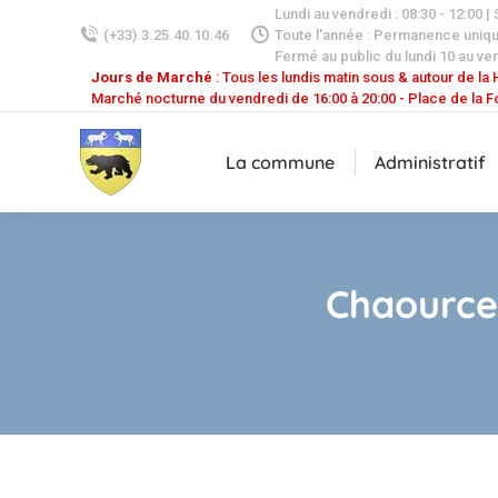
Lundi au vendredi : 08:30 - 12:00 |
(+33).3.25.40.10.46
Toute l'année : Permanence uniq
Fermé au public du lundi 10 au ven
Jours de Marché
: Tous les lundis matin sous & autour de la H
Marché nocturne du vendredi de 16:00 à 20:00 - Place de la F
La commune
Administratif
Chaource