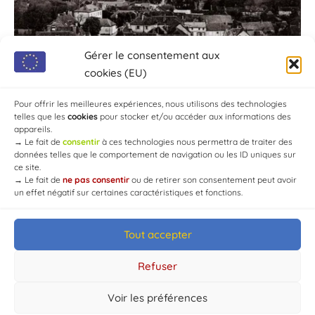
Gérer le consentement aux
cookies (EU)
Pour offrir les meilleures expériences, nous utilisons des technologies
telles que les
cookies
pour stocker et/ou accéder aux informations des
appareils.
→
Le fait de
consentir
à ces technologies nous permettra de traiter des
données telles que le comportement de navigation ou les ID uniques sur
ce site.
→
Le fait de
ne pas consentir
ou de retirer son consentement peut avoir
un effet négatif sur certaines caractéristiques et fonctions.
Tout accepter
© Mairie de Chaource [2004-2024] | Tous droits réservés.
Developed by
WEB3-DESIGN
Refuser
Voir les préférences