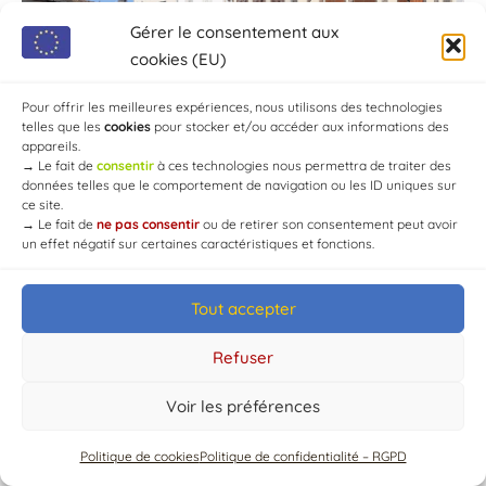
Gérer le consentement aux
cookies (EU)
Pour offrir les meilleures expériences, nous utilisons des technologies
telles que les
cookies
pour stocker et/ou accéder aux informations des
appareils.
→
Le fait de
consentir
à ces technologies nous permettra de traiter des
données telles que le comportement de navigation ou les ID uniques sur
ce site.
→
Le fait de
ne pas consentir
ou de retirer son consentement peut avoir
un effet négatif sur certaines caractéristiques et fonctions.
Tout accepter
© Mairie de Chaource [2004-2024] | Tous droits réservés.
Developed by
WEB3-DESIGN
Refuser
Voir les préférences
Politique de cookies
Politique de confidentialité – RGPD