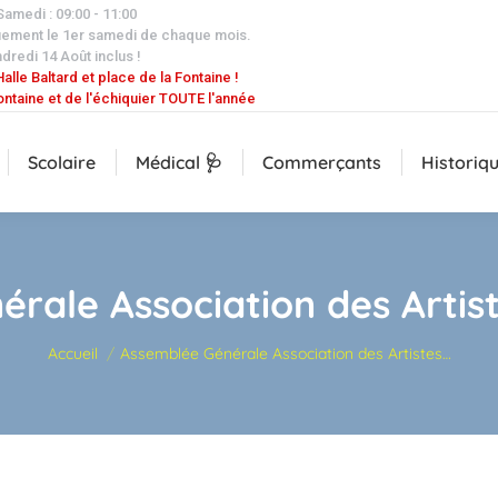
 Samedi : 09:00 - 11:00
uement le 1er samedi de chaque mois.
dredi 14 Août inclus !
alle Baltard et place de la Fontaine !
ontaine et de l'échiquier TOUTE l'année
Scolaire
Médical 🩺
Commerçants
Historiq
rale Association des Arti
Vous êtes ici :
Accueil
Assemblée Générale Association des Artistes…