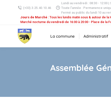
Lundi au vendredi : 08:30 - 12:00 |
(+33).3.25.40.10.46
Toute l'année : Permanence uniq
Fermé au public du lundi 10 au ven
Jours de Marché
: Tous les lundis matin sous & autour de la H
Marché nocturne du vendredi de 16:00 à 20:00 - Place de la F
La commune
Administratif
Assemblée Géné