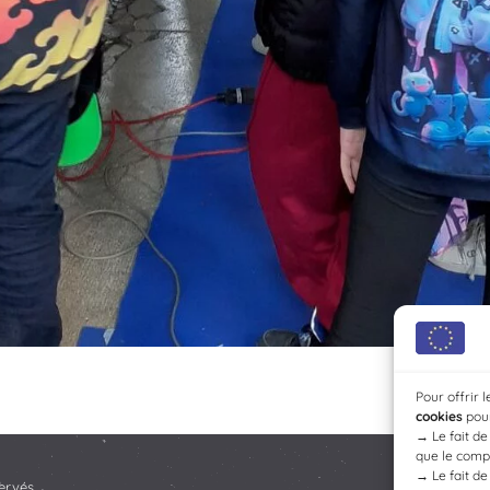
Pour offrir 
cookies
pour
→
Le fait d
que le compo
→
Le fait d
ervés.