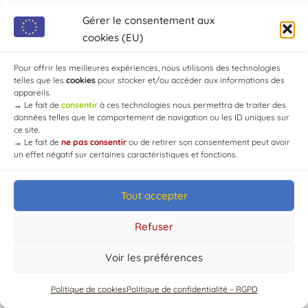
Gérer le consentement aux
cookies (EU)
Pour offrir les meilleures expériences, nous utilisons des technologies
telles que les
cookies
pour stocker et/ou accéder aux informations des
appareils.
© Mairie de Chaource [2004-2024] | Tous droits réservés.
→
Le fait de
consentir
à ces technologies nous permettra de traiter des
Developed by
WEB3-DESIGN
données telles que le comportement de navigation ou les ID uniques sur
ce site.
→
Le fait de
ne pas consentir
ou de retirer son consentement peut avoir
un effet négatif sur certaines caractéristiques et fonctions.
Tout accepter
Refuser
Voir les préférences
Politique de cookies
Politique de confidentialité – RGPD